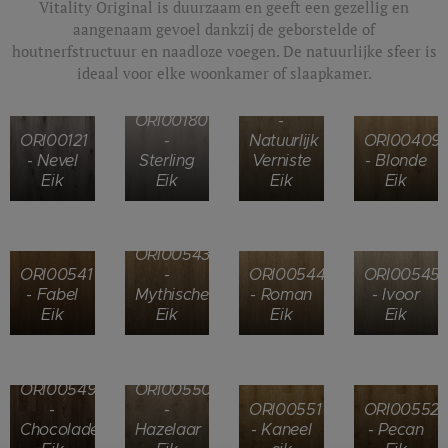
Vitality Original is duurzaam en geeft een gezellig en
aangenaam gevoel dankzij de geborstelde of
houtnerfstructuur en naadloze voegen. De natuurlijke sfeer is
ideaal voor elke woonkamer of slaapkamer.
ORI00383
ORI00180
-
ORI00121
-
Natuurlijk
ORI00409
- Nevel
Sterling
Verniste
- Blonde
Eik
Eik
Eik
Eik
ORI00543
ORI00541
-
ORI00544
ORI00545
- Fabel
Mythische
- Roman
- Ivoor
Eik
Eik
Eik
Eik
ORI00549
ORI00550
-
-
ORI00551
ORI00552
Chocolade
Hazelaar
- Kaneel
- Pecan