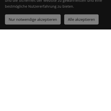
und die Sicherheit der Website zu gewährleisten und eine
abgestimmten Sockelleisten, Profilen und Incizoprofilen
bestmögliche Nutzererfahrung zu bieten.
an. Eine Komplettlösung für Ihren Vitality-Boden.
Nur notwendige akzeptieren
Alle akzeptieren
Vitality: trendig,
erschwinglich und einfach
zu installieren.
Die Vitality Laminat- und Vinyl-Kollektion bietet
eine breite Palette an Qualitäten und Dekoren.
Die Vitality Bodenbeläge werden in Belgien
hergestellt, wobei nur die besten Rohstoffe und
Produktionsverfahren verwendet werden.