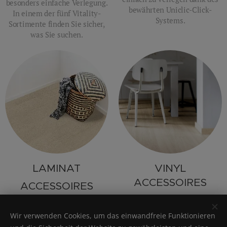
besonders einfache Verlegung.
bewährten Uniclic-Click-
In einem der fünf Vitality-
Systems.
Sortimente finden Sie sicher,
was Sie suchen.
LAMINAT
VINYL
ACCESSOIRES
ACCESSOIRES
Zur Veredelung Ihres Vitality-Bodens bieten wir Ihnen
Wir verwenden Cookies, um das einwandfreie Funktionieren
eine große Auswahl an Unterlagen und farblich