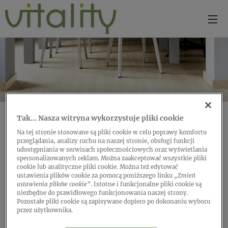
Tak… Nasza witryna wykorzystuje pliki cookie
Na tej stronie stosowane są pliki cookie w celu poprawy komfortu
przeglądania, analizy ruchu na naszej stronie, obsługi funkcji
udostępniania w serwisach społecznościowych oraz wyświetlania
spersonalizowanych reklam. Można zaakceptować wszystkie pliki
cookie lub analityczne pliki cookie. Można też edytować
Amuse Base oferuje piękną podłogę, która jest odporna na
ustawienia plików cookie za pomocą poniższego linku
„Zmień
uszkodzenia: bardzo cienka, a jednocześnie super wytrzymała,
ustawienia plików cookie”
. Istotne i funkcjonalne pliki cookie są
niezbędne do prawidłowego funkcjonowania naszej strony.
dzięki czemu można ją montować na nierównych podłożach.
Pozostałe pliki cookie są zapisywane dopiero po dokonaniu wyboru
przez użytkownika.
Nadaje się do ogrzewania i chłodzenia podłogowego, jest w
100% wodoodporna, łatwa do utrzymania w czystości i