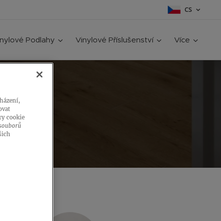
CS
inylové Podlahy
Vinylové Příslušenství
Více
TOVÉ
cházení,
ovat
ry cookie
 souborů
šich