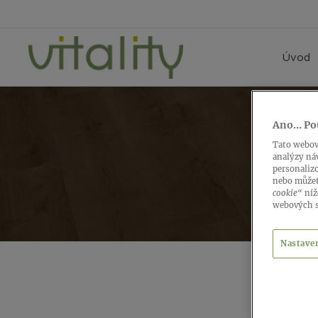
Úvod
Ano… Po
PRÍ
Tato webov
analýzy náv
personaliz
nebo můžet
cookie“
níž
webových s
Nastave