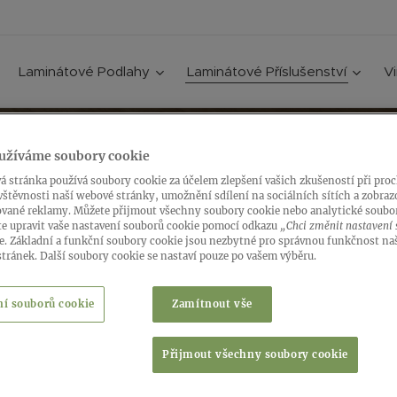
Laminátové Podlahy
Laminátové Příslušenství
V
užíváme soubory cookie
SLUŠENSTVÍ LAMINÁ
á stránka používá soubory cookie za účelem zlepšení vašich zkušeností při pro
štěvnosti naší webové stránky, umožnění sdílení na sociálních sítích a zobraz
ované reklamy. Můžete přijmout všechny soubory cookie nebo analytické soubo
e upravit vaše nastavení souborů cookie pomocí odkazu
„Chci změnit nastavení
e. Základní a funkční soubory cookie jsou nezbytné pro správnou funkčnost na
tránek. Další soubory cookie se nastaví pouze po vašem výběru.
ní souborů cookie
Zamítnout vše
Přijmout všechny soubory cookie