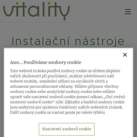
Instalační nástroje
Ano… Používáme soubory cookie
Tato webová stránka používá soubory cookie za účelem zlepšení
vašich zkušeností při procházení, analýzy návštěvnosti naší
Lepicí páska - 50 meter
webové stránky, umožnění sdílení na sociálních sítích a
zobrazovat personalizované reklamy. Můžete přijmout všechny
soubory cookie nebo analytické soubory cookie nebo můžete
Samolepicí páska pro snadnou instalaci podložky Basic.
upravit vaše nastavení souborů cookie pomocí odkazu
„Chci změnit
nastavení souborů cookie“
níže. Základní a funkční soubory cookie
jsou nezbytné pro správnou funkčnost našich webových stránek.
Další soubory cookie se nastaví pouze po vašem výběru.
Nastavení souborů cookie