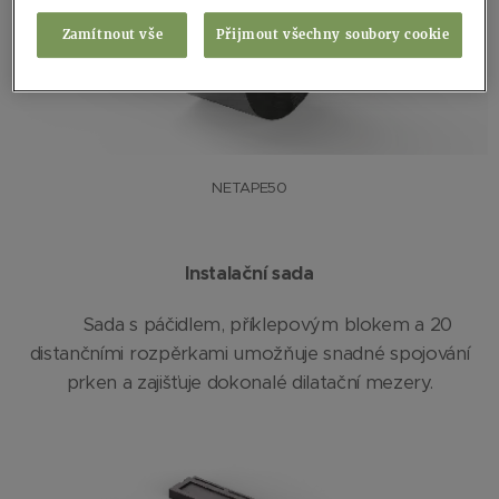
Zamítnout vše
Přijmout všechny soubory cookie
NETAPE50
Instalační sada
Sada s páčidlem,
příklepovým blokem a 20
distančními rozpěrkami umožňuje snadné spojování
prken a zajišťuje dokonalé dilatační mezery.