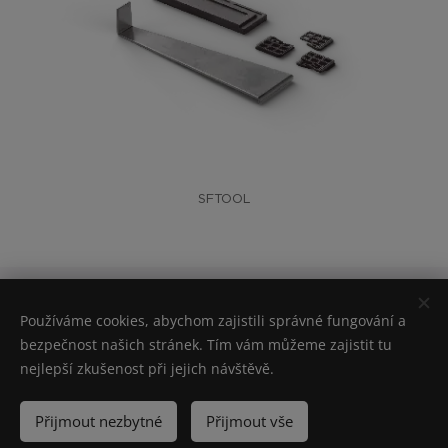
SFTOOL
Unilin bv– Ooigemstraat 3 – 8710 Wielsbeke – BELGIUM – tel + 32 56
62 80 81
Používáme cookies, abychom zajistili správné fungování a
bezpečnost našich stránek. Tím vám můžeme zajistit tu
Cookies
nejlepší zkušenost při jejich návštěvě.
Jazyky
Nederlands
Italiano
Deutsch
Polski
Magyar
Čeština
Přijmout nezbytné
Přijmout vše
Slovenčina
English