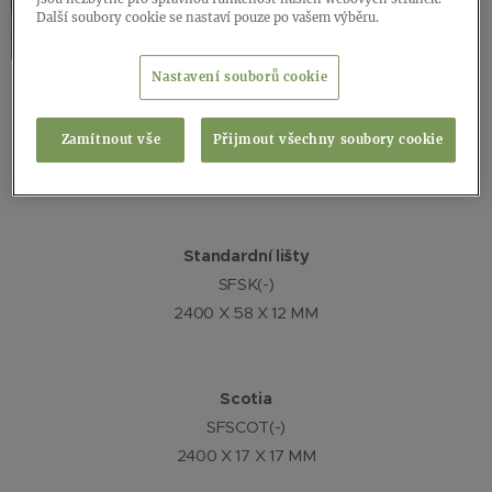
Další soubory cookie se nastaví pouze po vašem výběru.
Nastavení souborů cookie
dřevěné lišty
SFPSK(-)
Zamítnout vše
Přijmout všechny soubory cookie
2400 X 77 X 14 MM
Standardní lišty
SFSK(-)
2400 X 58 X 12 MM
Scotia
SFSCOT(-)
2400 X 17 X 17 MM