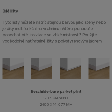
Bílé lišty
Tyto lišty můžete natřít stejnou barvou jako stěny nebo
je díky multifunkčnímu vrchnímu nátěru jednoduše
ponechat bílé. Instalace ve vlhké místnosti? Použijte
voděodolné natíratelné lišty s polystyrénovým jádrem.
Beschilderbare parket plint
SFPSKRPAINT
2400 X 14 X 77 MM