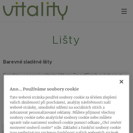
Lišty
Barevně sladěné lišty
S našimi vysoce kvalitními lištami SmartFinish s jádrem z
MDF si můžete vybrat barevně sladěnou povrchovou
Ano… Používáme soubory cookie
úpravu. K dostání v odpovídajících designech pro všechny
podlahy Vitality.
Tato webová stránka používá soubory cookie za účelem zlepšení
vašich zkušeností při procházení, analýzy návštěvnosti naší
webové stránky, umožnění sdílení na sociálních sítích a
zobrazovat personalizované reklamy. Můžete přijmout všechny
soubory cookie nebo analytické soubory cookie nebo můžete
upravit vaše nastavení souborů cookie pomocí odkazu
„Chci změnit
nastavení souborů cookie“
níže. Základní a funkční soubory cookie
jsou nezbytné pro správnou funkčnost našich webových stránek.