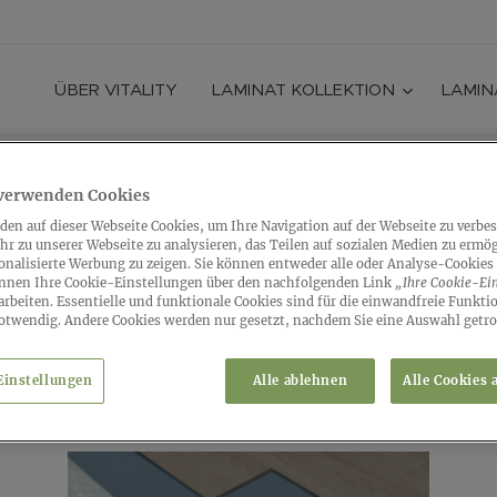
ÜBER VITALITY
LAMINAT KOLLEKTION
LAMIN
r verwenden Cookies
Unterlagen
den auf dieser Webseite Cookies, um Ihre Navigation auf der Webseite zu verbe
hr zu unserer Webseite zu analysieren, das Teilen auf sozialen Medien zu ermö
onalisierte Werbung zu zeigen. Sie können entweder alle oder Analyse-Cookies
önnen Ihre Cookie-Einstellungen über den nachfolgenden Link
„Ihre Cookie-Ein
rbeiten. Essentielle und funktionale Cookies sind für die einwandfreie Funkti
e ist für die Verlegung Ihres Vitality-Bodens ohne integrier
otwendig. Andere Cookies werden nur gesetzt, nachdem Sie eine Auswahl getro
 ebenen Untergrunds bietet unsere Unterlage eine hervo
ist mit Fußbodenheizung und -kühlung kompatibel.
Einstellungen
Alle ablehnen
Alle Cookies 