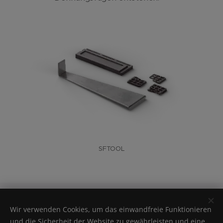
SFTOOL
Unilin bv– Ooigemstraat 3 – 8710 Wielsbeke – BELGIUM – tel + 32 56
62 80 81
Wir verwenden Cookies, um das einwandfreie Funktionieren
und die Sicherheit der Website zu gewährleisten und eine
Cookies