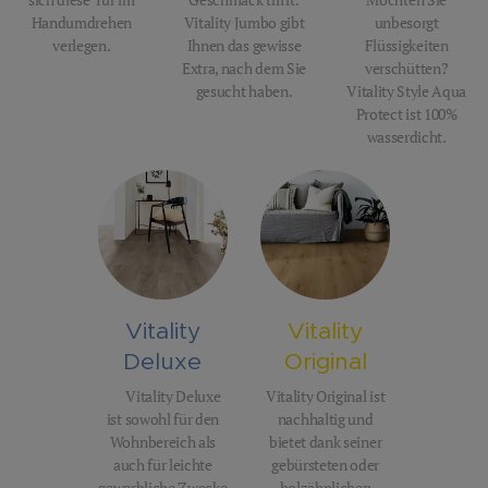
sich diese Tür im
Geschmack trifft.
Möchten Sie
Handumdrehen
Vitality Jumbo gibt
unbesorgt
verlegen.
Ihnen das gewisse
Flüssigkeiten
Extra, nach dem Sie
verschütten?
gesucht haben.
Vitality Style Aqua
Protect ist 100%
wasserdicht.
Vitality
Vitality
Deluxe
Original
Vitality Deluxe
Vitality Original ist
ist sowohl für den
nachhaltig und
Wohnbereich als
bietet dank seiner
auch für leichte
gebürsteten oder