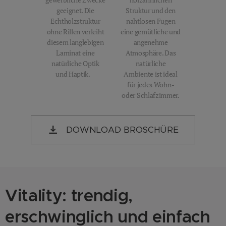
gewerbliche Zwecke
holzähnlichen
geeignet. Die
Struktur und den
Echtholzstruktur
nahtlosen Fugen
ohne Rillen verleiht
eine gemütliche und
diesem langlebigen
angenehme
Laminat eine
Atmosphäre. Das
natürliche Optik
natürliche
und Haptik.
Ambiente ist ideal
für jedes Wohn-
oder Schlafzimmer.
DOWNLOAD BROSCHÜRE
Vitality: trendig,
erschwinglich und einfach