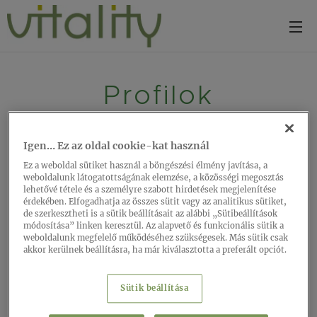
Profilok
Kiváló minőségű profil 4 alkalmazással egyetlen
Igen… Ez az oldal cookie-kat használ
termékben. Egyszerűen vágja le az Incizo profilt a kívánt
Ez a weboldal sütiket használ a böngészési élmény javítása, a
formára a mellékelt Incizo késsel. Minden Vitality padlóhoz
weboldalunk látogatottságának elemzése, a közösségi megosztás
lehetővé tétele és a személyre szabott hirdetések megjelenítése
színazonos kivitelben kapható.
érdekében. Elfogadhatja az összes sütit vagy az analitikus sütiket,
de szerkesztheti is a sütik beállításait az alábbi „Sütibeállítások
módosítása” linken keresztül. Az alapvető és funkcionális sütik a
weboldalunk megfelelő működéséhez szükségesek. Más sütik csak
akkor kerülnek beállításra, ha már kiválasztotta a preferált opciót.
SFINCP(-)
Sütik beállítása
2150 X 48 X 13 MM