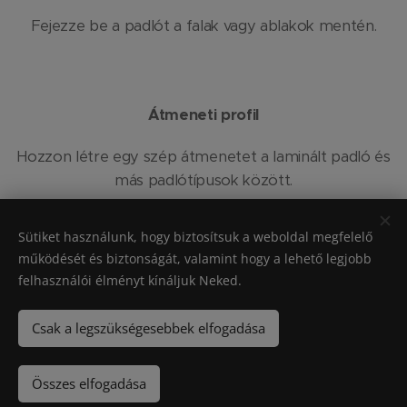
Fejezze be a padlót a falak vagy ablakok mentén.
Átmeneti profil
Hozzon létre egy szép átmenetet a laminált padló és
más padlótípusok között.
Sütiket használunk, hogy biztosítsuk a weboldal megfelelő
működését és biztonságát, valamint hogy a lehető legjobb
Unilin bv– Ooigemstraat 3 – 8710 Wielsbeke – BELGIUM – tel + 32 56
felhasználói élményt kínáljuk Neked.
62 80 81
Sütik
Csak a legszükségesebbek elfogadása
Nyelvek
Nederlands
Italiano
Deutsch
Polski
Magyar
Čeština
Összes elfogadása
Slovenčina
English