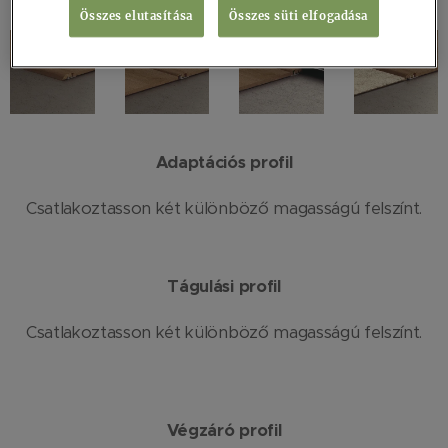
Összes elutasítása
Összes süti elfogadása
Adaptációs profil
Csatlakoztasson két különböző magasságú felszínt.
Tágulási profil
Csatlakoztasson két különböző magasságú felszínt.
Végzáró profil