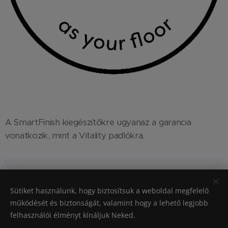
A SmartFinish kiegészítőkre ugyanaz a garancia
vonatkozik, mint a Vitality padlókra.
.
Sütiket használunk, hogy biztosítsuk a weboldal megfelelő
működését és biztonságát, valamint hogy a lehető legjobb
Unilin bv– Ooigemstraat 3 – 8710 Wielsbeke – BELGIUM – tel + 32 56
felhasználói élményt kínáljuk Neked.
62 80 81