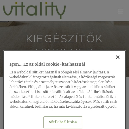
KIEGÉSZÍTŐK
VINYLHEZ
Igen… Ez az oldal cookie-kat használ
Ez a weboldal sütiket használ a böngészési élmény javítása, a
weboldalunk látogatottságának elemzése, a közösségi megosztás
lehetővé tétele és a személyre szabott hirdetések megjelenítése
érdekében. Elfogadhatja az összes sütit vagy az analitikus sütiket,
de szerkesztheti is a sütik beállításait az alábbi „Sütibeállítások
módosítása” linken keresztül. Az alapvető és funkcionális sütik a
weboldalunk megfelelő működéséhez szükségesek. Más sütik csak
akkor kerülnek beállításra, ha már kiválasztotta a preferált opciót.
Alátét
Beépít
Szegél
Profilo
Sütik beállítása
ek
ési
ylécek
k